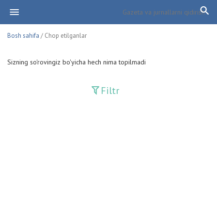
Bosh sahifa
/ Chop etilganlar
Sizning so'rovingiz bo'yicha hech nima topilmadi
Filtr
Davriy nashrlar
Adolat
Fan-va-Turmush
Guliston
Huquq
Huquq va Burch
Hurriyat
Ishonch