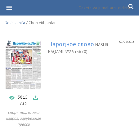
Bosh sahifa
/ Chop etilganlar
07/02/2013
Народное слово
NASHR
RAQAMI №26 (5670)
3815
733
,
спорт
подготовка
,
кадров
зарубежная
пресса