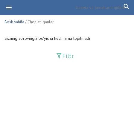
Bosh sahifa
/ Chop etilganlar
Sizning so'rovingiz bo'yicha hech nima topilmadi
Filtr
Davriy nashrlar
Adolat
Fan-va-Turmush
Guliston
Huquq
Huquq va Burch
Hurriyat
Ishonch