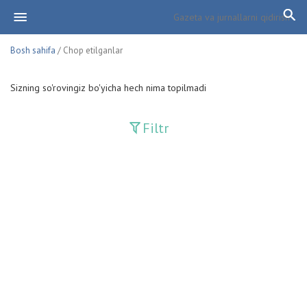
Bosh sahifa
/ Chop etilganlar
Sizning so'rovingiz bo'yicha hech nima topilmadi
Filtr
Davriy nashrlar
Adolat
Fan-va-Turmush
Guliston
Huquq
Huquq va Burch
Hurriyat
Ishonch