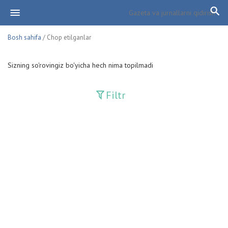
Bosh sahifa
/ Chop etilganlar
Sizning so'rovingiz bo'yicha hech nima topilmadi
Filtr
Davriy nashrlar
Adolat
Fan-va-Turmush
Guliston
Huquq
Huquq va Burch
Hurriyat
Ishonch