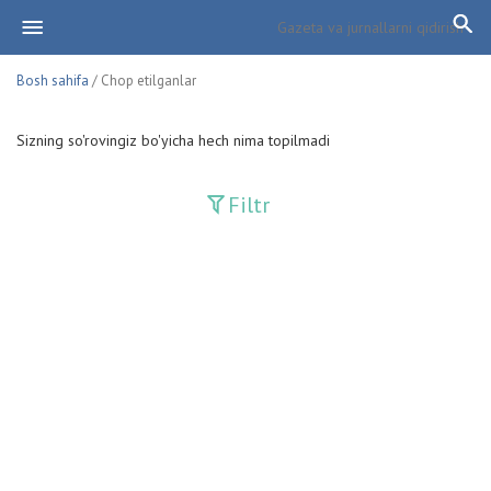
Bosh sahifa
/ Chop etilganlar
Sizning so'rovingiz bo'yicha hech nima topilmadi
Filtr
Davriy nashrlar
Adolat
Fan-va-Turmush
Guliston
Huquq
Huquq va Burch
Hurriyat
Ishonch