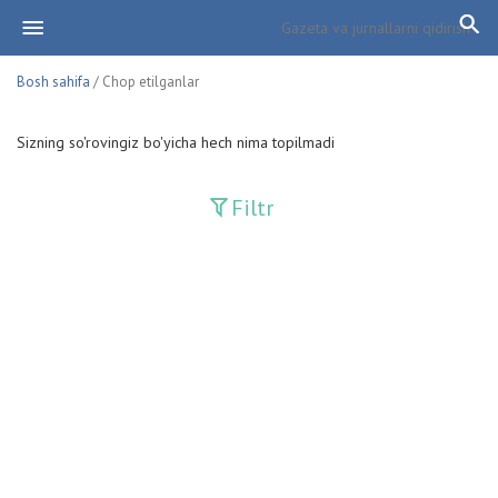
Bosh sahifa
/ Chop etilganlar
Sizning so'rovingiz bo'yicha hech nima topilmadi
Filtr
Davriy nashrlar
Adolat
Fan-va-Turmush
Guliston
Huquq
Huquq va Burch
Hurriyat
Ishonch