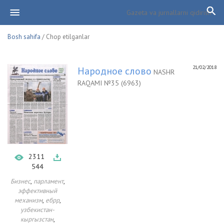
Bosh sahifa
/ Chop etilganlar
21/02/2018
Народное слово
NASHR
RAQAMI №35 (6963)
2311
544
,
,
Бизнес
парламент
эффективный
,
,
механизм
ебрр
узбекистан-
,
кыргызстан