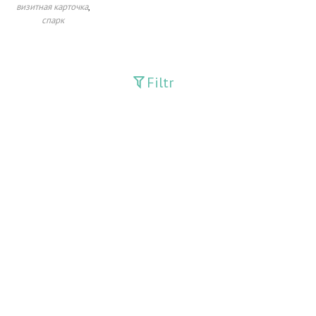
,
визитная карточка
спарк
Filtr
Davriy nashrlar
Adolat
Fan-va-Turmush
Guliston
Huquq
Huquq va Burch
Hurriyat
Ishonch
Ishonch - Доверие
jadid
Jahon adabiyoti