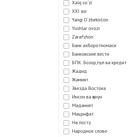
Xalq so`zi
XXI asr
Yangi O`zbekiston
Yoshlar ovozi
Zarafshon
Банк ахборотномаси
Банковские вести
БПК .Бозор,пул ва кредит
Жадид
Жамият
Звезда Востока
Инсон ва қонун
Маданият
Маърифат
На посту
Народное слово