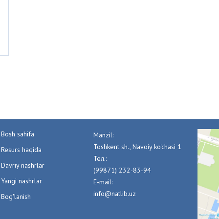
Bosh sahifa
Manzil:
Toshkent sh., Navoiy ko'chasi 1
Resurs haqida
Тел.:
Davriy nashrlar
(99871) 232-83-94
Yangi nashrlar
E-mail:
info@natlib.uz
Bog'lanish