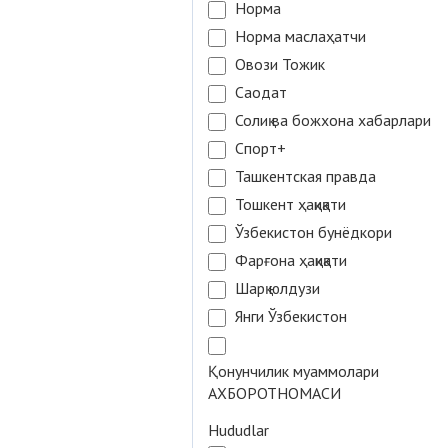
Норма
Норма маслаҳатчи
Овози Тожик
Саодат
Солиқ ва божхона хабарлари
Спорт+
Ташкентская правда
Тошкент ҳақиқати
Ўзбекистон бунёдкори
Фарғона ҳақиқати
Шарқ юлдузи
Янги Ўзбекистон
Қонунчилик муаммолари
АХБОРОТНОМАСИ
Hududlar