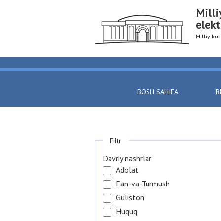
Milli
elekt
Milliy k
BOSH SAHIFA
R
Filtr
Davriy nashrlar
Adolat
Fan-va-Turmush
Guliston
Huquq