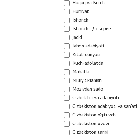
Huquq va Burch
Hurriyat
Ishonch
Ishonch - Доверие
jadid
Jahon adabiyoti
Kitob dunyosi
Kuch-adolatda
Mahalla
Milliy tiklanish
Moziydan sado
O'zbek tili va adabiyoti
O'zbekiston adabiyoti va san'ati
O'zbekiston o'qituvchi
O'zbekiston ovozi
O'zbekiston tarixi