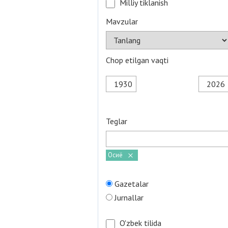
Milliy tiklanish
Mavzular
Chop etilgan vaqti
Teglar
Осиё
Gazetalar
Jurnallar
O'zbek tilida