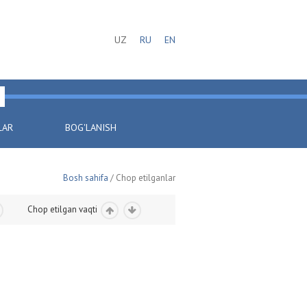
UZ
RU
EN
LAR
BOG'LANISH
Bosh sahifa
/ Chop etilganlar
Chop etilgan vaqti