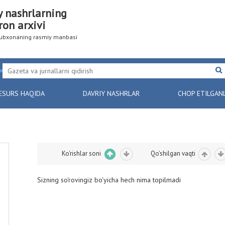
y nashrlarning
ron arxivi
utubxonaning rasmiy manbasi
ESURS HAQIDA
DAVRIY NASHRLAR
CHOP ETILGAN
Ko'rishlar soni
Qo'shilgan vaqti
Sizning so'rovingiz bo'yicha hech nima topilmadi