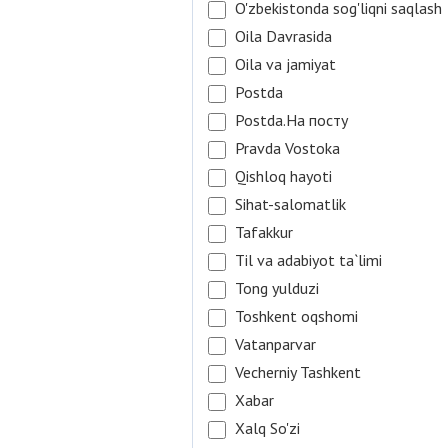
O'zbekistonda sog'liqni saqlash
Oila Davrasida
Oila va jamiyat
Postda
Postda.На посту
Pravda Vostoka
Qishloq hayoti
Sihat-salomatlik
Tafakkur
Til va adabiyot ta`limi
Tong yulduzi
Toshkent oqshomi
Vatanparvar
Vecherniy Tashkent
Xabar
Xalq So'zi