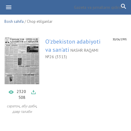
Bosh sahifa
/ Chop etilganlar
30/06/1995
O'zbekiston adabiyoti
va san'ati
NASHR RAQAMI
№26 (3313)
2320
508
,
,
саратон
абу-даби
давр талаби