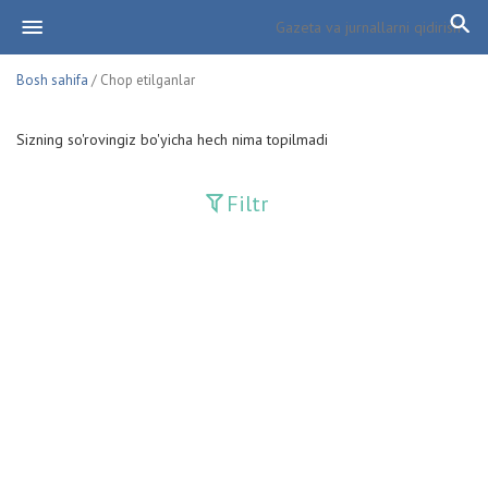
Bosh sahifa
/ Chop etilganlar
Sizning so'rovingiz bo'yicha hech nima topilmadi
Filtr
Davriy nashrlar
Adolat
Fan-va-Turmush
Guliston
Huquq
Huquq va Burch
Hurriyat
Ishonch