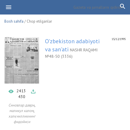
Bosh sahifa
/ Chop etilganlar
15/12/1995
O'zbekiston adabiyoti
va san'ati
NASHR RAQAMI
№48-50 (3336)
2413
430
,
Синовлар даври
,
маликул калом
халқчилликнинг
фидойиси