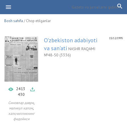
Bosh sahifa
/ Chop etilganlar
15/12/1995
O'zbekiston adabiyoti
va san'ati
NASHR RAQAMI
№48-50 (3336)
2413
430
,
Синовлар даври
,
маликул калом
халқчилликнинг
фидойиси