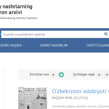
y nashrlarning
ron arxivi
utubxonaning rasmiy manbasi
ESURS HAQIDA
DAVRIY NASHRLAR
CHOP ETILGAN
Ko'rishlar soni
Qo'shilgan vaqti
O'zbekiston adabiyoti 
RAQAMI №48-50 (3336)
,
,
Синовлар даври
маликул калом
халқчил