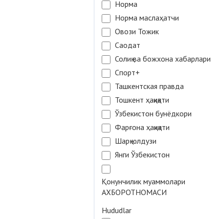
Норма
Норма маслаҳатчи
Овози Тожик
Саодат
Солиқ ва божхона хабарлари
Спорт+
Ташкентская правда
Тошкент ҳақиқати
Ўзбекистон бунёдкори
Фарғона ҳақиқати
Шарқ юлдузи
Янги Ўзбекистон
Қонунчилик муаммолари
АХБОРОТНОМАСИ
Hududlar