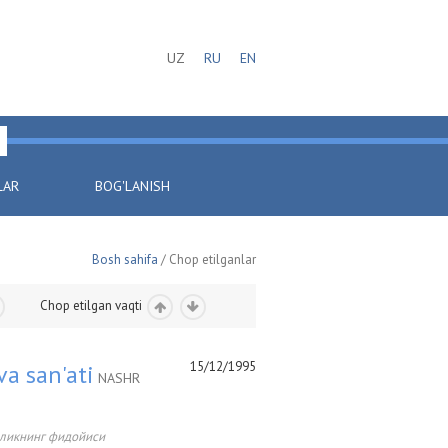
UZ
RU
EN
LAR
BOG'LANISH
Bosh sahifa
/ Chop etilganlar
Chop etilgan vaqti
15/12/1995
va san'ati
NASHR
ликнинг фидойиси