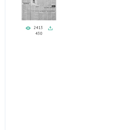
2413
430