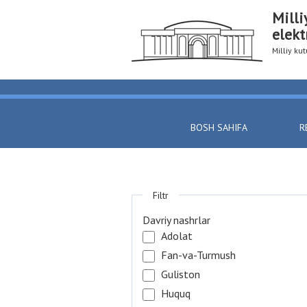
Milli
elekt
Milliy k
BOSH SAHIFA
R
Filtr
Davriy nashrlar
Adolat
Fan-va-Turmush
Guliston
Huquq