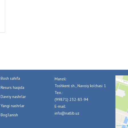
Bosh sahifa
Manzil:
Toshkent sh., Navoiy ko'chasi 1
Resurs haqida
Тел.:
Davriy nashrlar
(99871) 232-83-94
Yangi nashrlar
E-mail:
info@natlib.uz
Bog'lanish