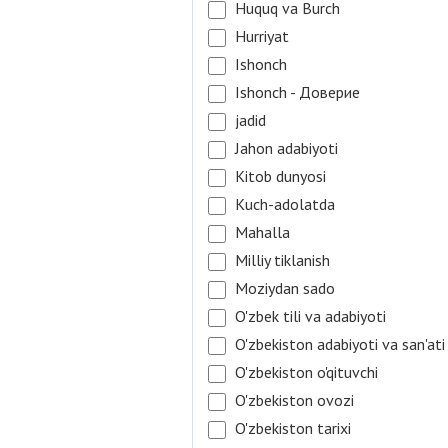
Huquq va Burch
Hurriyat
Ishonch
Ishonch - Доверие
jadid
Jahon adabiyoti
Kitob dunyosi
Kuch-adolatda
Mahalla
Milliy tiklanish
Moziydan sado
O'zbek tili va adabiyoti
O'zbekiston adabiyoti va san'ati
O'zbekiston o'qituvchi
O'zbekiston ovozi
O'zbekiston tarixi