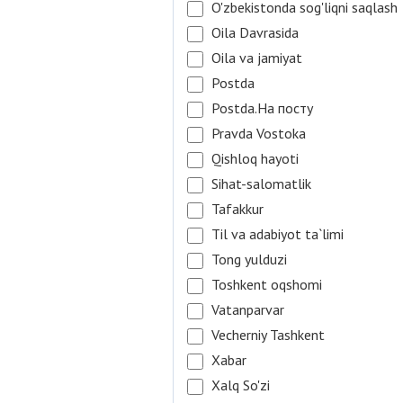
O'zbekistonda sog'liqni saqlash
Oila Davrasida
Oila va jamiyat
Postda
Postda.На посту
Pravda Vostoka
Qishloq hayoti
Sihat-salomatlik
Tafakkur
Til va adabiyot ta`limi
Tong yulduzi
Toshkent oqshomi
Vatanparvar
Vecherniy Tashkent
Xabar
Xalq So'zi