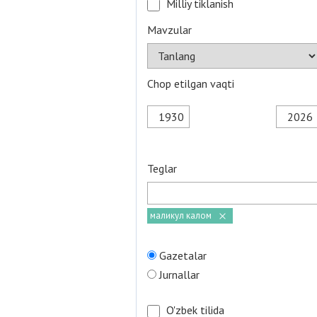
Milliy tiklanish
Mavzular
Chop etilgan vaqti
Teglar
маликул калом
Gazetalar
Jurnallar
O'zbek tilida