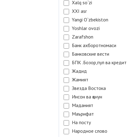
Xalq so`zi
XXI asr
Yangi O`zbekiston
Yoshlar ovozi
Zarafshon
Банк ахборотномаси
Банковские вести
БПК .Бозор,пул ва кредит
Жадид
Жамият
Звезда Востока
Инсон ва қонун
Маданият
Маърифат
На посту
Народное слово