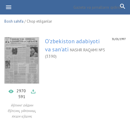
Bosh sahifa
/ Chop etilganlar
31/01/1997
O'zbekiston adabiyoti
va san'ati
NASHR RAQAMI №5
(3390)
2970
591
йўлинг ойдин
,
,
бўлсин
уйғониш
яхши қўшиқ