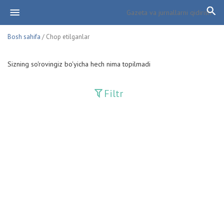
Bosh sahifa
/ Chop etilganlar
Sizning so'rovingiz bo'yicha hech nima topilmadi
Filtr
Davriy nashrlar
Adolat
Fan-va-Turmush
Guliston
Huquq
Huquq va Burch
Hurriyat
Ishonch