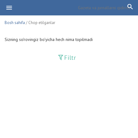
Bosh sahifa
/ Chop etilganlar
Sizning so'rovingiz bo'yicha hech nima topilmadi
Filtr
Davriy nashrlar
Adolat
Fan-va-Turmush
Guliston
Huquq
Huquq va Burch
Hurriyat
Ishonch