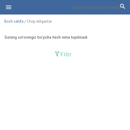
Bosh sahifa
/ Chop etilganlar
Sizning so'rovingiz bo'yicha hech nima topilmadi
Filtr
Davriy nashrlar
Adolat
Fan-va-Turmush
Guliston
Huquq
Huquq va Burch
Hurriyat
Ishonch