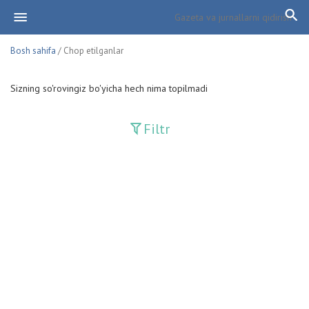
Bosh sahifa
/ Chop etilganlar
Sizning so'rovingiz bo'yicha hech nima topilmadi
Filtr
Davriy nashrlar
Adolat
Fan-va-Turmush
Guliston
Huquq
Huquq va Burch
Hurriyat
Ishonch