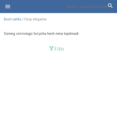
Bosh sahifa
/ Chop etilganlar
Sizning so'rovingiz bo'yicha hech nima topilmadi
Filtr
Davriy nashrlar
Adolat
Fan-va-Turmush
Guliston
Huquq
Huquq va Burch
Hurriyat
Ishonch