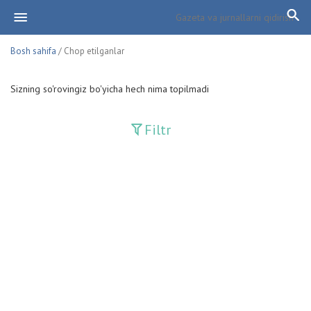
Bosh sahifa
/ Chop etilganlar
Sizning so'rovingiz bo'yicha hech nima topilmadi
Filtr
Davriy nashrlar
Adolat
Fan-va-Turmush
Guliston
Huquq
Huquq va Burch
Hurriyat
Ishonch