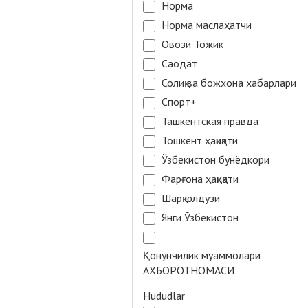
Норма
Норма маслаҳатчи
Овози Тожик
Саодат
Солиқ ва божхона хабарлари
Спорт+
Ташкентская правда
Тошкент ҳақиқати
Ўзбекистон бунёдкори
Фарғона ҳақиқати
Шарқ юлдузи
Янги Ўзбекистон
Қонунчилик муаммолари
АХБОРОТНОМАСИ
Hududlar