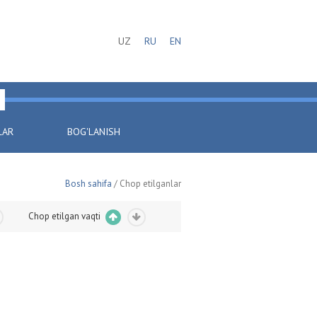
UZ
RU
EN
LAR
BOG'LANISH
Bosh sahifa
/ Chop etilganlar
Chop etilgan vaqti