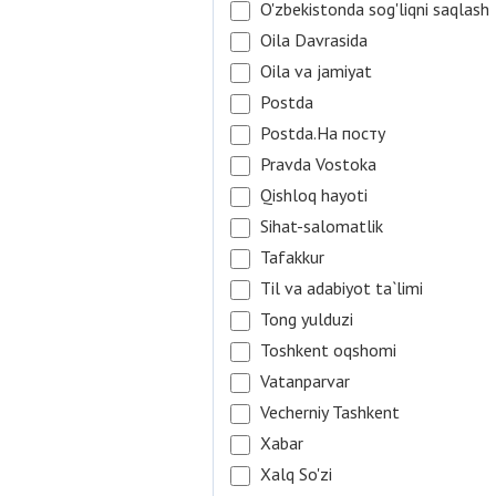
O'zbekistonda sog'liqni saqlash
Oila Davrasida
Oila va jamiyat
Postda
Postda.На посту
Pravda Vostoka
Qishloq hayoti
Sihat-salomatlik
Tafakkur
Til va adabiyot ta`limi
Tong yulduzi
Toshkent oqshomi
Vatanparvar
Vecherniy Tashkent
Xabar
Xalq So'zi