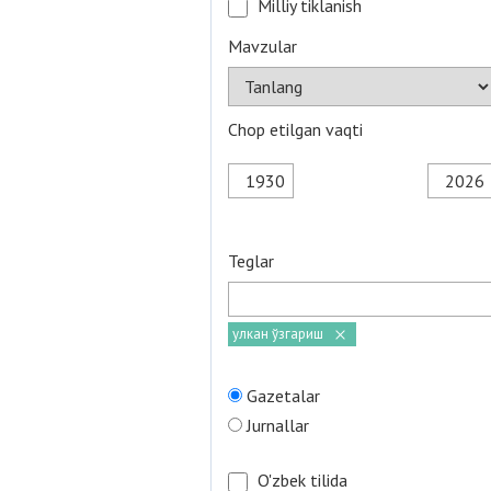
Milliy tiklanish
Mavzular
Chop etilgan vaqti
Teglar
улкан ўзгариш
Gazetalar
Jurnallar
O'zbek tilida