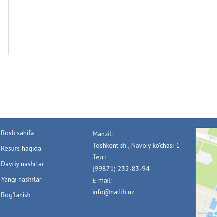
Bosh sahifa
Manzil:
Toshkent sh., Navoiy ko'chasi 1
Resurs haqida
Тел.:
Davriy nashrlar
(99871) 232-83-94
Yangi nashrlar
E-mail:
info@natlib.uz
Bog'lanish