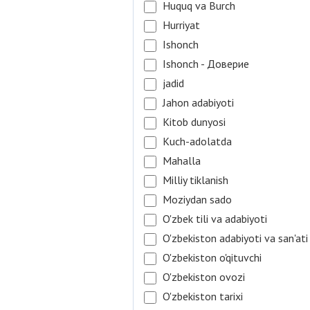
Huquq va Burch
Hurriyat
Ishonch
Ishonch - Доверие
jadid
Jahon adabiyoti
Kitob dunyosi
Kuch-adolatda
Mahalla
Milliy tiklanish
Moziydan sado
O'zbek tili va adabiyoti
O'zbekiston adabiyoti va san'ati
O'zbekiston o'qituvchi
O'zbekiston ovozi
O'zbekiston tarixi