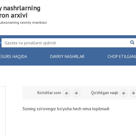
y nashrlarning
ron arxivi
utubxonaning rasmiy manbasi
ESURS HAQIDA
DAVRIY NASHRLAR
CHOP ETILGAN
Ko'rishlar soni
Qo'shilgan vaqti
Sizning so'rovingiz bo'yicha hech nima topilmadi