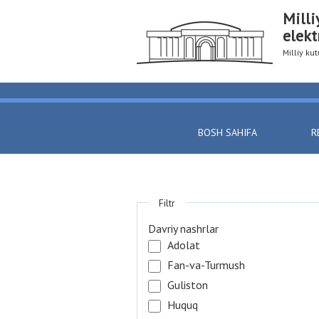
Milli
elekt
Milliy k
BOSH SAHIFA
R
Filtr
Davriy nashrlar
Adolat
Fan-va-Turmush
Guliston
Huquq