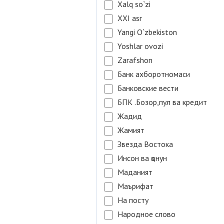
Xalq so`zi
XXI asr
Yangi O`zbekiston
Yoshlar ovozi
Zarafshon
Банк ахборотномаси
Банковские вести
БПК .Бозор,пул ва кредит
Жадид
Жамият
Звезда Востока
Инсон ва қонун
Маданият
Маърифат
На посту
Народное слово