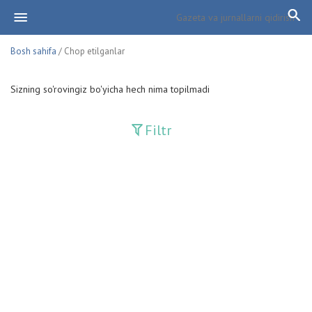
Bosh sahifa
/ Chop etilganlar
Sizning so'rovingiz bo'yicha hech nima topilmadi
Filtr
Davriy nashrlar
Adolat
Fan-va-Turmush
Guliston
Huquq
Huquq va Burch
Hurriyat
Ishonch