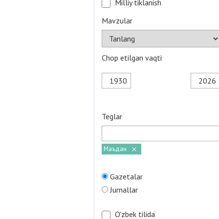
Milliy tiklanish
Mavzular
Chop etilgan vaqti
Teglar
Маъдан
Gazetalar
Jurnallar
O'zbek tilida