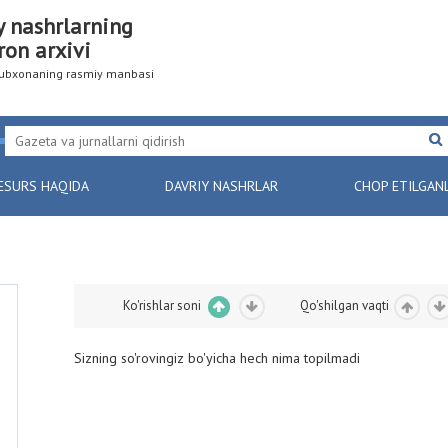
y nashrlarning
ron arxivi
utubxonaning rasmiy manbasi
ESURS HAQIDA
DAVRIY NASHRLAR
CHOP ETILGAN
Ko'rishlar soni
Qo'shilgan vaqti
Sizning so'rovingiz bo'yicha hech nima topilmadi