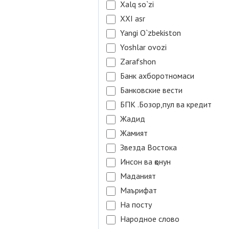
Xalq so`zi
XXI asr
Yangi O`zbekiston
Yoshlar ovozi
Zarafshon
Банк ахборотномаси
Банковские вести
БПК .Бозор,пул ва кредит
Жадид
Жамият
Звезда Востока
Инсон ва қонун
Маданият
Маърифат
На посту
Народное слово