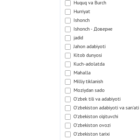
Huquq va Burch
Hurriyat
Ishonch
Ishonch - Доверие
jadid
Jahon adabiyoti
Kitob dunyosi
Kuch-adolatda
Mahalla
Milliy tiklanish
Moziydan sado
O'zbek tili va adabiyoti
O'zbekiston adabiyoti va san'ati
O'zbekiston o'qituvchi
O'zbekiston ovozi
O'zbekiston tarixi