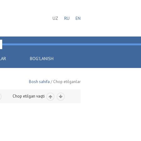
UZ
RU
EN
LAR
BOG'LANISH
Bosh sahifa
/ Chop etilganlar
Chop etilgan vaqti