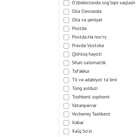
O'zbekistonda sog'liqni saqlash
Oila Davrasida
Oila va jamiyat
Postda
Postda.На посту
Pravda Vostoka
Qishloq hayoti
Sihat-salomatlik
Tafakkur
Til va adabiyot ta`limi
Tong yulduzi
Toshkent oqshomi
Vatanparvar
Vecherniy Tashkent
Xabar
Xalq So'zi