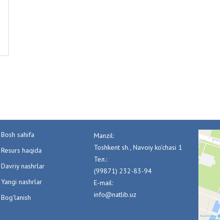
Bosh sahifa
Manzil:
Toshkent sh., Navoiy ko'chasi 1
Resurs haqida
Тел.:
Davriy nashrlar
(99871) 232-83-94
Yangi nashrlar
E-mail:
info@natlib.uz
Bog'lanish