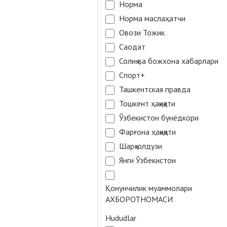
Норма
Норма маслаҳатчи
Овози Тожик
Саодат
Солиқ ва божхона хабарлари
Спорт+
Ташкентская правда
Тошкент ҳақиқати
Ўзбекистон бунёдкори
Фарғона ҳақиқати
Шарқ юлдузи
Янги Ўзбекистон
Қонунчилик муаммолари
АХБОРОТНОМАСИ
Hududlar