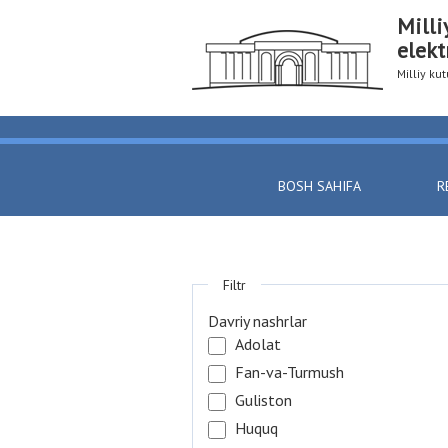
Milli
elekt
Milliy k
BOSH SAHIFA
R
Filtr
Davriy nashrlar
Adolat
Fan-va-Turmush
Guliston
Huquq