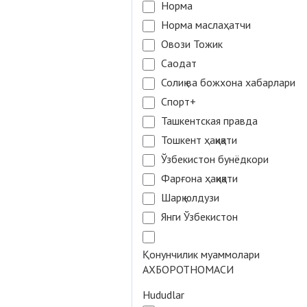
Норма
Норма маслаҳатчи
Овози Тожик
Саодат
Солиқ ва божхона хабарлари
Спорт+
Ташкентская правда
Тошкент ҳақиқати
Ўзбекистон бунёдкори
Фарғона ҳақиқати
Шарқ юлдузи
Янги Ўзбекистон
Қонунчилик муаммолари
АХБОРОТНОМАСИ
Hududlar