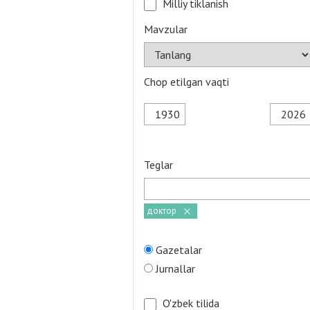
Milliy tiklanish
Mavzular
Chop etilgan vaqti
Teglar
доктор
Gazetalar
Jurnallar
O'zbek tilida