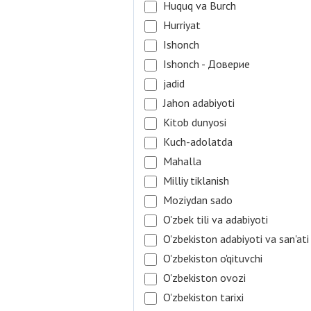
Huquq va Burch
Hurriyat
Ishonch
Ishonch - Доверие
jadid
Jahon adabiyoti
Kitob dunyosi
Kuch-adolatda
Mahalla
Milliy tiklanish
Moziydan sado
O'zbek tili va adabiyoti
O'zbekiston adabiyoti va san'ati
O'zbekiston o'qituvchi
O'zbekiston ovozi
O'zbekiston tarixi