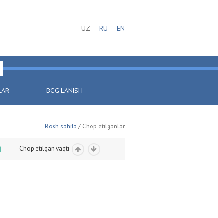
UZ
RU
EN
LAR
BOG'LANISH
Bosh sahifa
/ Chop etilganlar
Chop etilgan vaqti