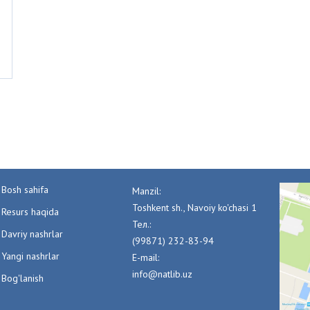
Bosh sahifa
Manzil:
Toshkent sh., Navoiy ko'chasi 1
Resurs haqida
Тел.:
Davriy nashrlar
(99871) 232-83-94
Yangi nashrlar
E-mail:
info@natlib.uz
Bog'lanish