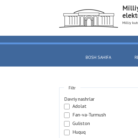
Milli
elekt
Milliy k
BOSH SAHIFA
R
Filtr
Davriy nashrlar
Adolat
Fan-va-Turmush
Guliston
Huquq