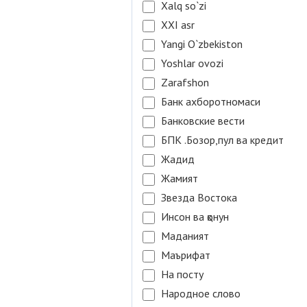
Xalq so`zi
XXI asr
Yangi O`zbekiston
Yoshlar ovozi
Zarafshon
Банк ахборотномаси
Банковские вести
БПК .Бозор,пул ва кредит
Жадид
Жамият
Звезда Востока
Инсон ва қонун
Маданият
Маърифат
На посту
Народное слово