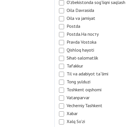
O'zbekistonda sog'liqni saqlash
Oila Davrasida
Oila va jamiyat
Postda
Postda.На посту
Pravda Vostoka
Qishloq hayoti
Sihat-salomatlik
Tafakkur
Til va adabiyot ta`limi
Tong yulduzi
Toshkent oqshomi
Vatanparvar
Vecherniy Tashkent
Xabar
Xalq So'zi