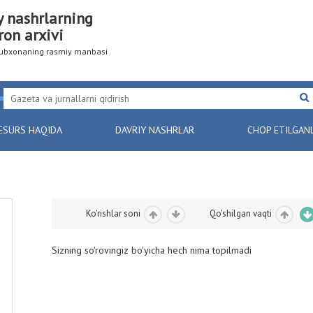
y nashrlarning
ron arxivi
utubxonaning rasmiy manbasi
ESURS HAQIDA
DAVRIY NASHRLAR
CHOP ETILGAN
Ko'rishlar soni
Qo'shilgan vaqti
Sizning so'rovingiz bo'yicha hech nima topilmadi