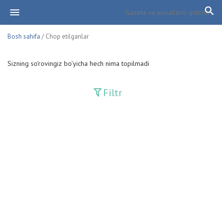
Bosh sahifa
/ Chop etilganlar
Sizning so'rovingiz bo'yicha hech nima topilmadi
Filtr
Davriy nashrlar
Adolat
Fan-va-Turmush
Guliston
Huquq
Huquq va Burch
Hurriyat
Ishonch