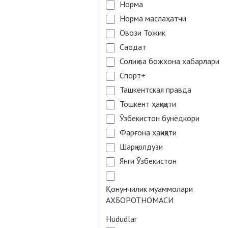
Норма
Норма маслаҳатчи
Овози Тожик
Саодат
Солиқ ва божхона хабарлари
Спорт+
Ташкентская правда
Тошкент ҳақиқати
Ўзбекистон бунёдкори
Фарғона ҳақиқати
Шарқ юлдузи
Янги Ўзбекистон
Қонунчилик муаммолари
АХБОРОТНОМАСИ
Hududlar