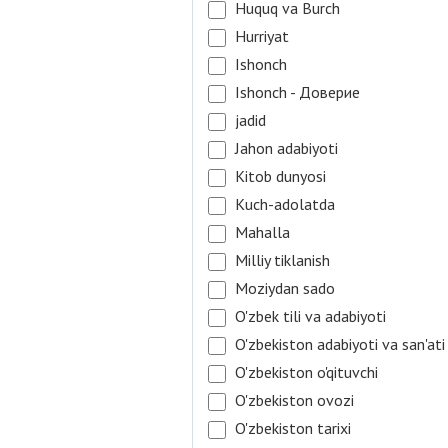
Huquq va Burch
Hurriyat
Ishonch
Ishonch - Доверие
jadid
Jahon adabiyoti
Kitob dunyosi
Kuch-adolatda
Mahalla
Milliy tiklanish
Moziydan sado
O'zbek tili va adabiyoti
O'zbekiston adabiyoti va san'ati
O'zbekiston o'qituvchi
O'zbekiston ovozi
O'zbekiston tarixi