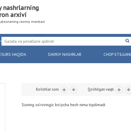
y nashrlarning
ron arxivi
utubxonaning rasmiy manbasi
ESURS HAQIDA
DAVRIY NASHRLAR
CHOP ETILGAN
Ko'rishlar soni
Qo'shilgan vaqti
Sizning so'rovingiz bo'yicha hech nima topilmadi