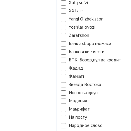
Xalq so`zi
XXI asr
Yangi O`zbekiston
Yoshlar ovozi
Zarafshon
Банк ахборотномаси
Банковские вести
БПК .Бозор,пул ва кредит
Жадид
Жамият
Звезда Востока
Инсон ва қонун
Маданият
Маърифат
На посту
Народное слово