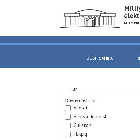
Milli
elekt
Milliy k
BOSH SAHIFA
R
Filtr
Davriy nashrlar
Adolat
Fan-va-Turmush
Guliston
Huquq