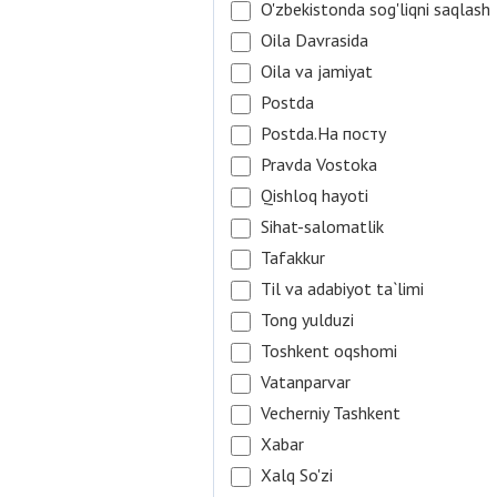
O'zbekistonda sog'liqni saqlash
Oila Davrasida
Oila va jamiyat
Postda
Postda.На посту
Pravda Vostoka
Qishloq hayoti
Sihat-salomatlik
Tafakkur
Til va adabiyot ta`limi
Tong yulduzi
Toshkent oqshomi
Vatanparvar
Vecherniy Tashkent
Xabar
Xalq So'zi