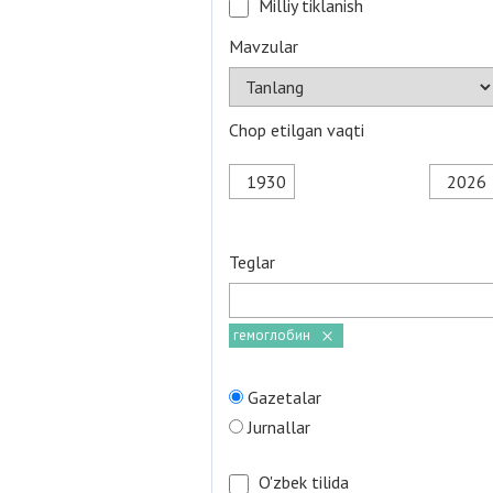
Milliy tiklanish
Mavzular
Chop etilgan vaqti
Teglar
гемоглобин
Gazetalar
Jurnallar
O'zbek tilida