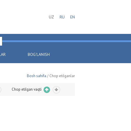
UZ
RU
EN
LAR
BOG'LANISH
Bosh sahifa
/ Chop etilganlar
Chop etilgan vaqti