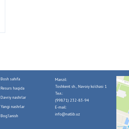
Bosh sahifa
Manzil:
Toshkent sh., Navoiy ko'chasi 1
Resurs haqida
Тел.:
Davriy nashrlar
(99871) 232-83-94
Yangi nashrlar
E-mail:
info@natlib.uz
Bog'lanish