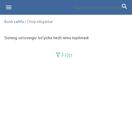
Bosh sahifa
/ Chop etilganlar
Sizning so'rovingiz bo'yicha hech nima topilmadi
Filtr
Davriy nashrlar
Adolat
Fan-va-Turmush
Guliston
Huquq
Huquq va Burch
Hurriyat
Ishonch