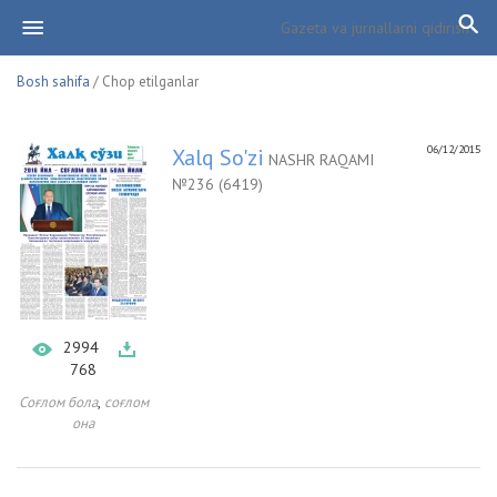
Bosh sahifa
/ Chop etilganlar
06/12/2015
Xalq So'zi
NASHR RAQAMI
№236 (6419)
2994
768
,
Соғлом бола
соғлом
она