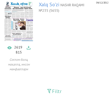
04/12/2012
Xalq So'zi
NASHR RAQAMI
№235 (5655)
2619
815
,
Соғлом бола
,
маҳалла
инсон
манфаатлари
Filtr
Davriy nashrlar
Adolat