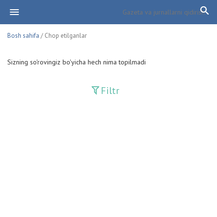
Bosh sahifa
/ Chop etilganlar
Sizning so'rovingiz bo'yicha hech nima topilmadi
Filtr
Davriy nashrlar
Adolat
Fan-va-Turmush
Guliston
Huquq
Huquq va Burch
Hurriyat
Ishonch