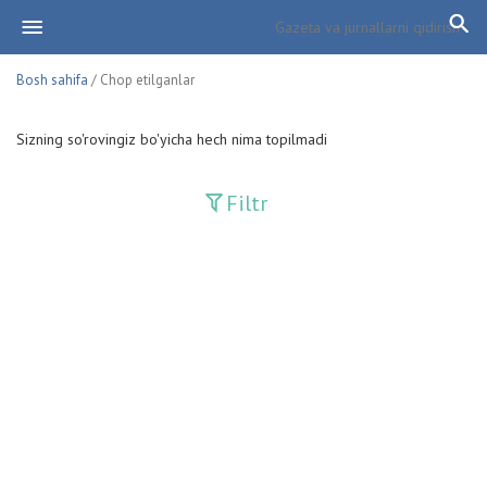
Bosh sahifa
/ Chop etilganlar
Sizning so'rovingiz bo'yicha hech nima topilmadi
Filtr
Davriy nashrlar
Adolat
Fan-va-Turmush
Guliston
Huquq
Huquq va Burch
Hurriyat
Ishonch