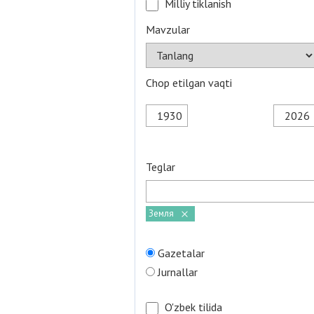
Milliy tiklanish
Mavzular
Chop etilgan vaqti
Teglar
Земля
Gazetalar
Jurnallar
O'zbek tilida