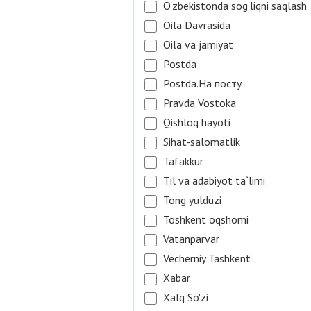
O'zbekistonda sog'liqni saqlash
Oila Davrasida
Oila va jamiyat
Postda
Postda.На посту
Pravda Vostoka
Qishloq hayoti
Sihat-salomatlik
Tafakkur
Til va adabiyot ta`limi
Tong yulduzi
Toshkent oqshomi
Vatanparvar
Vecherniy Tashkent
Xabar
Xalq So'zi