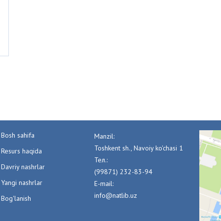
Bosh sahifa
Manzil:
Toshkent sh., Navoiy ko'chasi 1
Resurs haqida
Тел.:
Davriy nashrlar
(99871) 232-83-94
Yangi nashrlar
E-mail:
info@natlib.uz
Bog'lanish