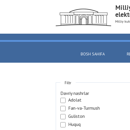
Milli
elekt
Milliy k
BOSH SAHIFA
R
Filtr
Davriy nashrlar
Adolat
Fan-va-Turmush
Guliston
Huquq