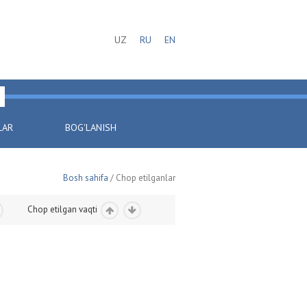
UZ
RU
EN
LAR
BOG'LANISH
Bosh sahifa
/ Chop etilganlar
Chop etilgan vaqti