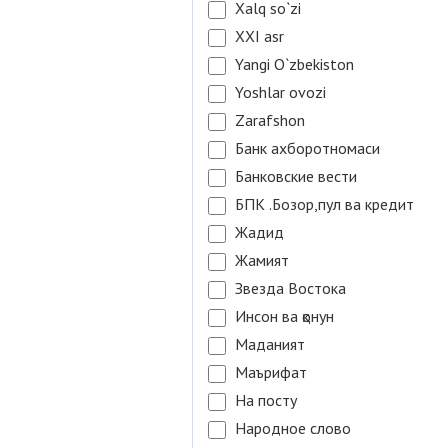
Xalq so`zi
XXI asr
Yangi O`zbekiston
Yoshlar ovozi
Zarafshon
Банк ахборотномаси
Банковские вести
БПК .Бозор,пул ва кредит
Жадид
Жамият
Звезда Востока
Инсон ва қонун
Маданият
Маърифат
На посту
Народное слово