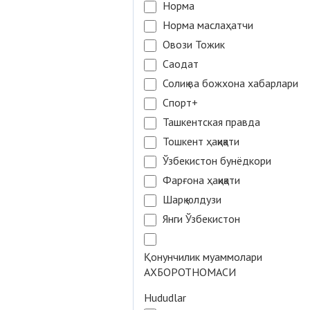
Норма
Норма маслаҳатчи
Овози Тожик
Саодат
Солиқ ва божхона хабарлари
Спорт+
Ташкентская правда
Тошкент ҳақиқати
Ўзбекистон бунёдкори
Фарғона ҳақиқати
Шарқ юлдузи
Янги Ўзбекистон
Қонунчилик муаммолари
АХБОРОТНОМАСИ
Hududlar