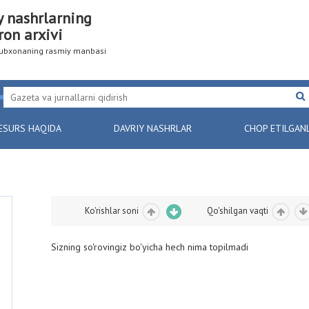
y nashrlarning
ron arxivi
utubxonaning rasmiy manbasi
ESURS HAQIDA
DAVRIY NASHRLAR
CHOP ETILGAN
Ko'rishlar soni
Qo'shilgan vaqti
Sizning so'rovingiz bo'yicha hech nima topilmadi