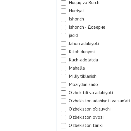
Huquq va Burch
Hurriyat
Ishonch
Ishonch - Доверие
jadid
Jahon adabiyoti
Kitob dunyosi
Kuch-adolatda
Mahalla
Milliy tiklanish
Moziydan sado
O'zbek tili va adabiyoti
O'zbekiston adabiyoti va san'ati
O'zbekiston o'qituvchi
O'zbekiston ovozi
O'zbekiston tarixi