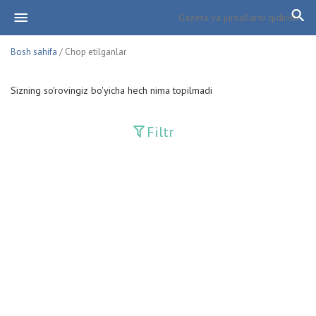
Bosh sahifa
/ Chop etilganlar
Sizning so'rovingiz bo'yicha hech nima topilmadi
Filtr
Davriy nashrlar
Adolat
Fan-va-Turmush
Guliston
Huquq
Huquq va Burch
Hurriyat
Ishonch