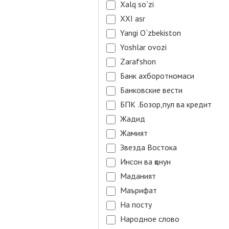
Xalq so`zi
XXI asr
Yangi O`zbekiston
Yoshlar ovozi
Zarafshon
Банк ахборотномаси
Банковские вести
БПК .Бозор,пул ва кредит
Жадид
Жамият
Звезда Востока
Инсон ва қонун
Маданият
Маърифат
На посту
Народное слово