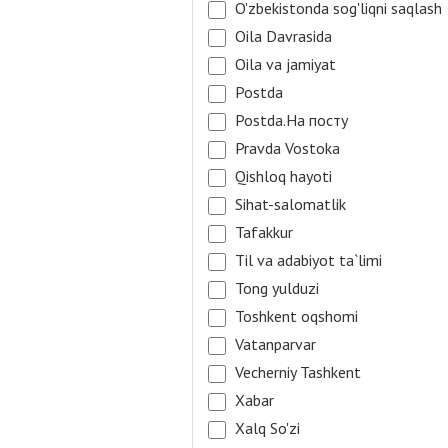
O'zbekistonda sog'liqni saqlash
Oila Davrasida
Oila va jamiyat
Postda
Postda.На посту
Pravda Vostoka
Qishloq hayoti
Sihat-salomatlik
Tafakkur
Til va adabiyot ta`limi
Tong yulduzi
Toshkent oqshomi
Vatanparvar
Vecherniy Tashkent
Xabar
Xalq So'zi