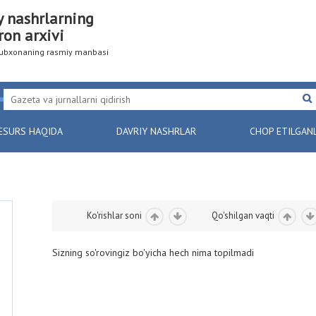
y nashrlarning
ron arxivi
utubxonaning rasmiy manbasi
ESURS HAQIDA
DAVRIY NASHRLAR
CHOP ETILGAN
Ko'rishlar soni
Qo'shilgan vaqti
Sizning so'rovingiz bo'yicha hech nima topilmadi