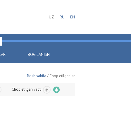
UZ
RU
EN
LAR
BOG'LANISH
Bosh sahifa
/ Chop etilganlar
Chop etilgan vaqti