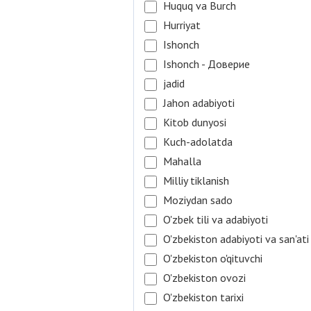
Huquq va Burch
Hurriyat
Ishonch
Ishonch - Доверие
jadid
Jahon adabiyoti
Kitob dunyosi
Kuch-adolatda
Mahalla
Milliy tiklanish
Moziydan sado
O'zbek tili va adabiyoti
O'zbekiston adabiyoti va san'ati
O'zbekiston o'qituvchi
O'zbekiston ovozi
O'zbekiston tarixi