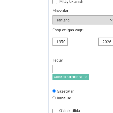
Milliy tiklanish
Mavzular
Chop etilgan vaqti
Teglar
ҳалолик ваксинаси
Gazetalar
Jurnallar
O'zbek tilida