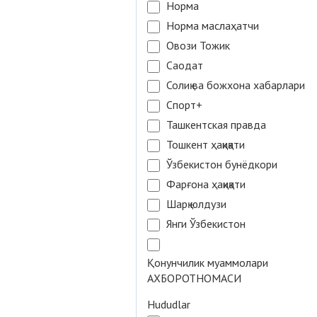
Норма
Норма маслаҳатчи
Овози Тожик
Саодат
Солиқ ва божхона хабарлари
Спорт+
Ташкентская правда
Тошкент ҳақиқати
Ўзбекистон бунёдкори
Фарғона ҳақиқати
Шарқ юлдузи
Янги Ўзбекистон
Қонунчилик муаммолари
АХБОРОТНОМАСИ
Hududlar