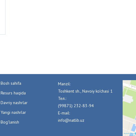
Bosh sahifa
Manzil:
Toshkent sh., Navoiy ko'chasi 1
Resurs haqida
Тел.:
Davriy nashrlar
(99871) 232-83-94
Yangi nashrlar
E-mail:
info@natlib.uz
Bog'lanish