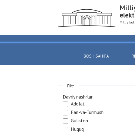
Milli
elekt
Milliy k
BOSH SAHIFA
R
Filtr
Davriy nashrlar
Adolat
Fan-va-Turmush
Guliston
Huquq