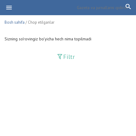
Bosh sahifa
/ Chop etilganlar
Sizning so'rovingiz bo'yicha hech nima topilmadi
Filtr
Davriy nashrlar
Adolat
Fan-va-Turmush
Guliston
Huquq
Huquq va Burch
Hurriyat
Ishonch