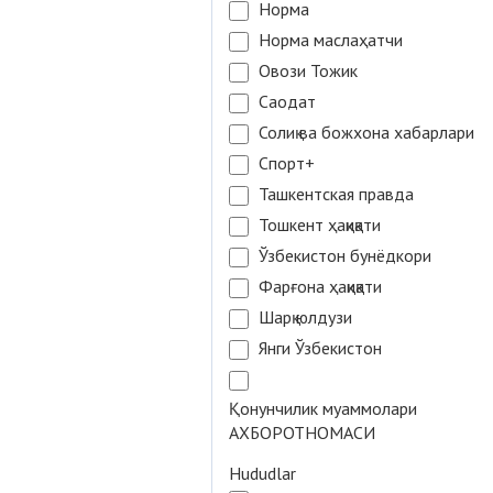
Норма
Норма маслаҳатчи
Овози Тожик
Саодат
Солиқ ва божхона хабарлари
Спорт+
Ташкентская правда
Тошкент ҳақиқати
Ўзбекистон бунёдкори
Фарғона ҳақиқати
Шарқ юлдузи
Янги Ўзбекистон
Қонунчилик муаммолари
АХБОРОТНОМАСИ
Hududlar