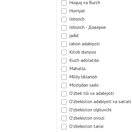
Huquq va Burch
Hurriyat
Ishonch
Ishonch - Доверие
jadid
Jahon adabiyoti
Kitob dunyosi
Kuch-adolatda
Mahalla
Milliy tiklanish
Moziydan sado
O'zbek tili va adabiyoti
O'zbekiston adabiyoti va san'ati
O'zbekiston o'qituvchi
O'zbekiston ovozi
O'zbekiston tarixi