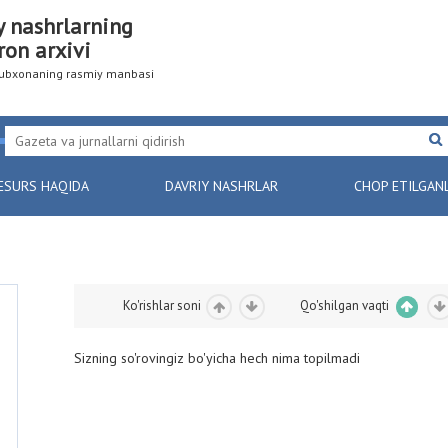
y nashrlarning
ron arxivi
utubxonaning rasmiy manbasi
ESURS HAQIDA
DAVRIY NASHRLAR
CHOP ETILGAN
Ko'rishlar soni
Qo'shilgan vaqti
Sizning so'rovingiz bo'yicha hech nima topilmadi