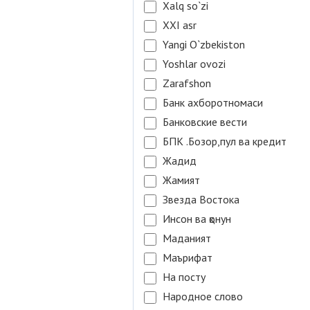
Xalq so`zi
XXI asr
Yangi O`zbekiston
Yoshlar ovozi
Zarafshon
Банк ахборотномаси
Банковские вести
БПК .Бозор,пул ва кредит
Жадид
Жамият
Звезда Востока
Инсон ва қонун
Маданият
Маърифат
На посту
Народное слово