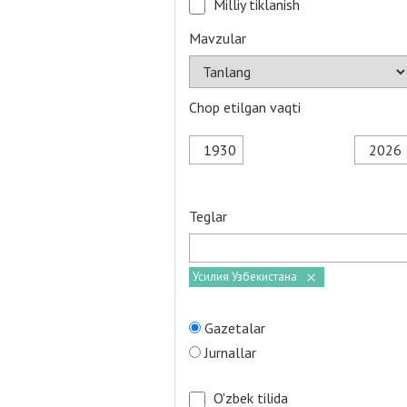
Milliy tiklanish
Mavzular
Chop etilgan vaqti
Teglar
Усилия Узбекистана
Gazetalar
Jurnallar
O'zbek tilida