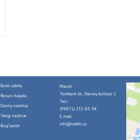
Bosh sahifa
Manzil:
Toshkent sh., Navoiy ko'chasi 1
Resurs haqida
Тел.:
Davriy nashrlar
(99871) 232-83-94
Yangi nashrlar
E-mail:
info@natlib.uz
Bog'lanish