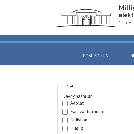
Milli
elekt
Milliy k
BOSH SAHIFA
R
Filtr
Davriy nashrlar
Adolat
Fan-va-Turmush
Guliston
Huquq