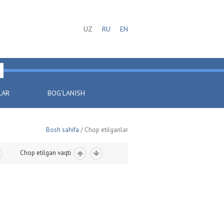
UZ
RU
EN
LAR
BOG'LANISH
Bosh sahifa
/ Chop etilganlar
Chop etilgan vaqti