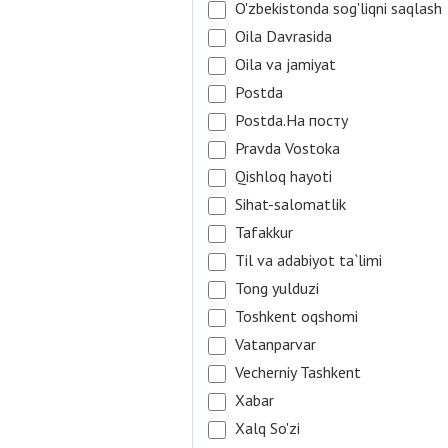
O'zbekistonda sog'liqni saqlash
Oila Davrasida
Oila va jamiyat
Postda
Postda.На посту
Pravda Vostoka
Qishloq hayoti
Sihat-salomatlik
Tafakkur
Til va adabiyot ta`limi
Tong yulduzi
Toshkent oqshomi
Vatanparvar
Vecherniy Tashkent
Xabar
Xalq So'zi