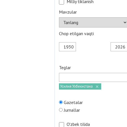
Milliy tiklanish
Mavzular
Chop etilgan vaqti
Teglar
Усилия Узбекистана
Gazetalar
Jurnallar
O'zbek tilida