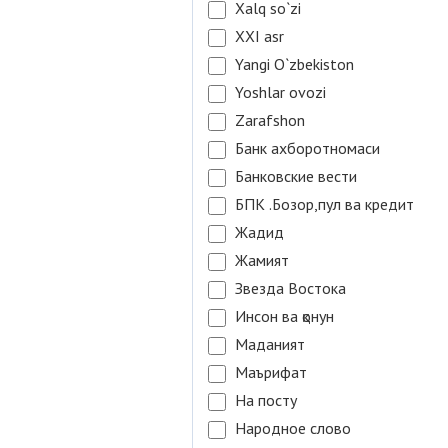
Xalq so`zi
XXI asr
Yangi O`zbekiston
Yoshlar ovozi
Zarafshon
Банк ахборотномаси
Банковские вести
БПК .Бозор,пул ва кредит
Жадид
Жамият
Звезда Востока
Инсон ва қонун
Маданият
Маърифат
На посту
Народное слово