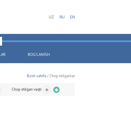
UZ
RU
EN
LAR
BOG'LANISH
Bosh sahifa
/ Chop etilganlar
Chop etilgan vaqti