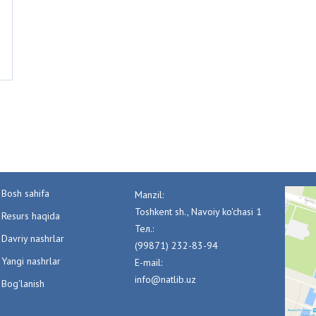
Bosh sahifa
Manzil:
Toshkent sh., Navoiy ko'chasi 1
Resurs haqida
Тел.:
Davriy nashrlar
(99871) 232-83-94
Yangi nashrlar
E-mail:
info@natlib.uz
Bog'lanish