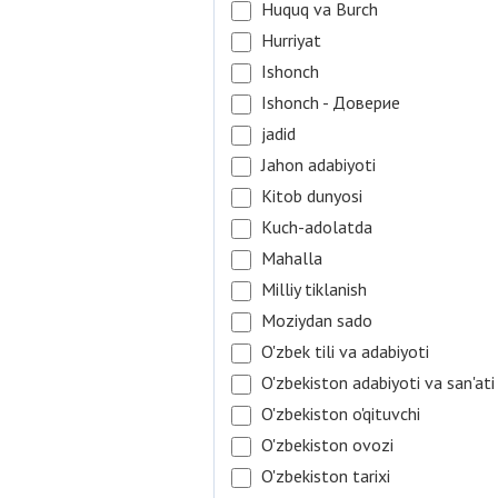
Huquq va Burch
Hurriyat
Ishonch
Ishonch - Доверие
jadid
Jahon adabiyoti
Kitob dunyosi
Kuch-adolatda
Mahalla
Milliy tiklanish
Moziydan sado
O'zbek tili va adabiyoti
O'zbekiston adabiyoti va san'ati
O'zbekiston o'qituvchi
O'zbekiston ovozi
O'zbekiston tarixi