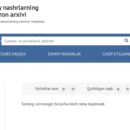
y nashrlarning
ron arxivi
utubxonaning rasmiy manbasi
ESURS HAQIDA
DAVRIY NASHRLAR
CHOP ETILGAN
Ko'rishlar soni
Qo'shilgan vaqti
Sizning so'rovingiz bo'yicha hech nima topilmadi