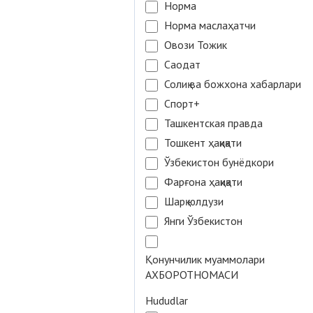
Норма
Норма маслаҳатчи
Овози Тожик
Саодат
Солиқ ва божхона хабарлари
Спорт+
Ташкентская правда
Тошкент ҳақиқати
Ўзбекистон бунёдкори
Фарғона ҳақиқати
Шарқ юлдузи
Янги Ўзбекистон
Қонунчилик муаммолари
АХБОРОТНОМАСИ
Hududlar