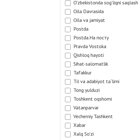
O'zbekistonda sog'liqni saqlash
Oila Davrasida
Oila va jamiyat
Postda
Postda.На посту
Pravda Vostoka
Qishloq hayoti
Sihat-salomatlik
Tafakkur
Til va adabiyot ta`limi
Tong yulduzi
Toshkent oqshomi
Vatanparvar
Vecherniy Tashkent
Xabar
Xalq So'zi