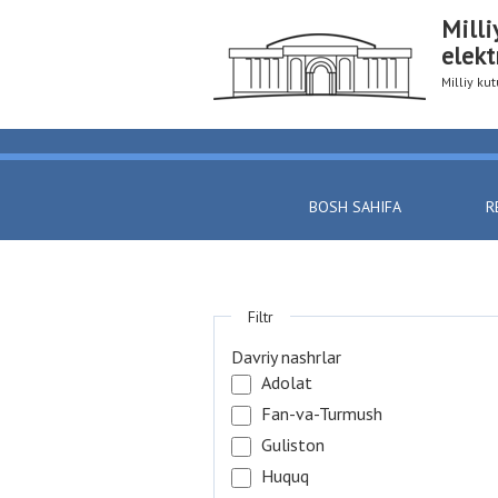
Milli
elekt
Milliy k
BOSH SAHIFA
R
Filtr
Davriy nashrlar
Adolat
Fan-va-Turmush
Guliston
Huquq