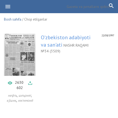
Bosh sahifa
/ Chop etilganlar
22/08/1997
O'zbekiston adabiyoti
va san'ati
NASHR RAQAMI
№34 (3509)
2630
602
,
,
нефть
шеърият
,
қўшиқ
ижтимоий