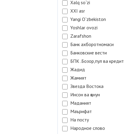
Xalq so`zi
XXI asr
Yangi O`zbekiston
Yoshlar ovozi
Zarafshon
Банк ахборотномаси
Банковские вести
БПК .Бозор,пул ва кредит
Жадид
Жамият
Звезда Востока
Инсон ва қонун
Маданият
Маърифат
На посту
Народное слово