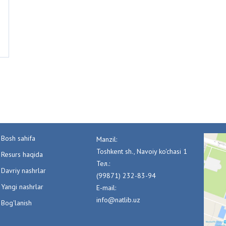
Bosh sahifa
Manzil:
Toshkent sh., Navoiy ko'chasi 1
Resurs haqida
Тел.:
Davriy nashrlar
(99871) 232-83-94
Yangi nashrlar
E-mail:
info@natlib.uz
Bog'lanish