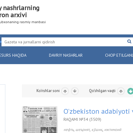
y nashrlarning
ron arxivi
utubxonaning rasmiy manbasi
ESURS HAQIDA
DAVRIY NASHRLAR
CHOP ETILGAN
Ko'rishlar soni
Qo'shilgan vaqti
O'zbekiston adabiyoti 
RAQAMI №34 (3509)
,
,
,
нефть
шеърият
қўшиқ
ижтимоий