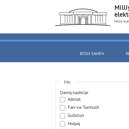
Milli
elekt
Milliy k
BOSH SAHIFA
R
Filtr
Davriy nashrlar
Adolat
Fan-va-Turmush
Guliston
Huquq