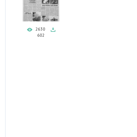
2630
602