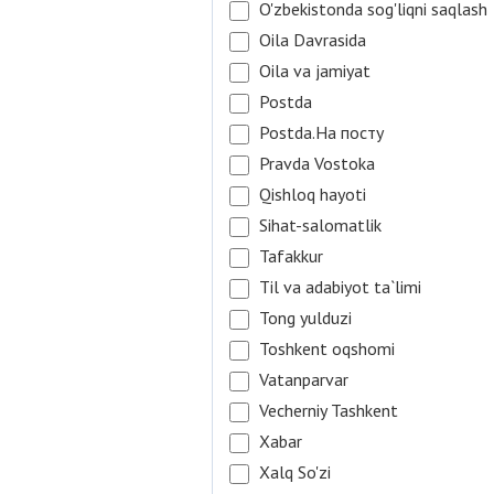
O'zbekistonda sog'liqni saqlash
Oila Davrasida
Oila va jamiyat
Postda
Postda.На посту
Pravda Vostoka
Qishloq hayoti
Sihat-salomatlik
Tafakkur
Til va adabiyot ta`limi
Tong yulduzi
Toshkent oqshomi
Vatanparvar
Vecherniy Tashkent
Xabar
Xalq So'zi