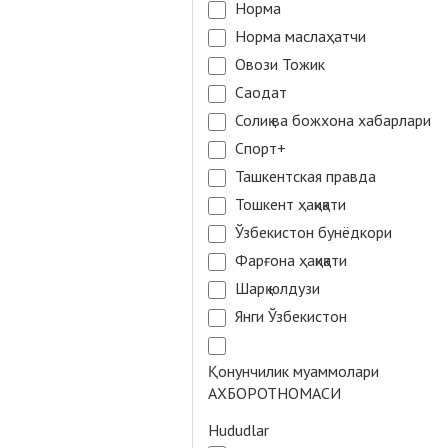
Норма
Норма маслаҳатчи
Овози Тожик
Саодат
Солиқ ва божхона хабарлари
Спорт+
Ташкентская правда
Тошкент ҳақиқати
Ўзбекистон бунёдкори
Фарғона ҳақиқати
Шарқ юлдузи
Янги Ўзбекистон
Қонунчилик муаммолари
АХБОРОТНОМАСИ
Hududlar