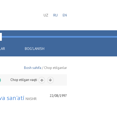
UZ
RU
EN
LAR
BOG'LANISH
Bosh sahifa
/ Chop etilganlar
Chop etilgan vaqti
22/08/1997
va san'ati
NASHR