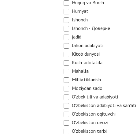
Huquq va Burch
Hurriyat
Ishonch
Ishonch - Доверие
jadid
Jahon adabiyoti
Kitob dunyosi
Kuch-adolatda
Mahalla
Milliy tiklanish
Moziydan sado
O'zbek tili va adabiyoti
O'zbekiston adabiyoti va san'ati
O'zbekiston o'qituvchi
O'zbekiston ovozi
O'zbekiston tarixi