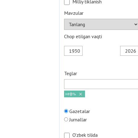
Milliy tiklanish
Mavzular
Chop etilgan vaqti
Teglar
нефть
Gazetalar
Jurnallar
O'zbek tilida