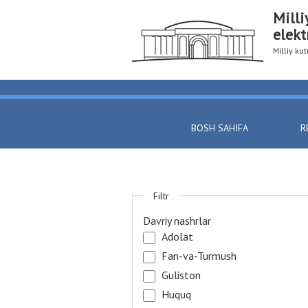
Milli
elekt
Milliy k
BOSH SAHIFA
R
Filtr
Davriy nashrlar
Adolat
Fan-va-Turmush
Guliston
Huquq