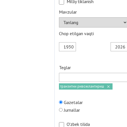
Milliy tiklanish
Mavzular
Chop etilgan vaqti
Teglar
транзитни ривожлантириш
Gazetalar
Jurnallar
O'zbek tilida