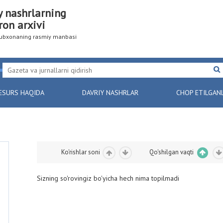
y nashrlarning
ron arxivi
utubxonaning rasmiy manbasi
ESURS HAQIDA
DAVRIY NASHRLAR
CHOP ETILGAN
Ko'rishlar soni
Qo'shilgan vaqti
Sizning so'rovingiz bo'yicha hech nima topilmadi