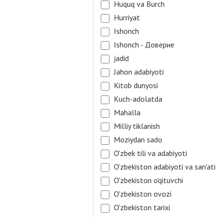
Huquq va Burch
Hurriyat
Ishonch
Ishonch - Доверие
jadid
Jahon adabiyoti
Kitob dunyosi
Kuch-adolatda
Mahalla
Milliy tiklanish
Moziydan sado
O'zbek tili va adabiyoti
O'zbekiston adabiyoti va san'ati
O'zbekiston o'qituvchi
O'zbekiston ovozi
O'zbekiston tarixi