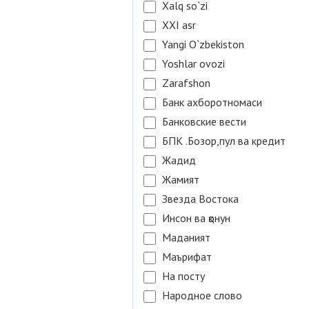
Xalq so`zi
XXI asr
Yangi O`zbekiston
Yoshlar ovozi
Zarafshon
Банк ахборотномаси
Банковские вести
БПК .Бозор,пул ва кредит
Жадид
Жамият
Звезда Востока
Инсон ва қонун
Маданият
Маърифат
На посту
Народное слово