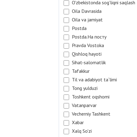
O'zbekistonda sog'liqni saqlash
Oila Davrasida
Oila va jamiyat
Postda
Postda.На посту
Pravda Vostoka
Qishloq hayoti
Sihat-salomatlik
Tafakkur
Til va adabiyot ta`limi
Tong yulduzi
Toshkent oqshomi
Vatanparvar
Vecherniy Tashkent
Xabar
Xalq So'zi