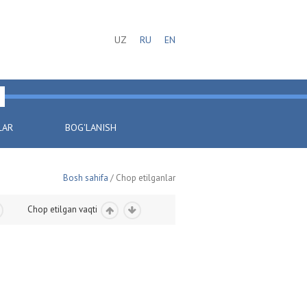
UZ
RU
EN
LAR
BOG'LANISH
Bosh sahifa
/ Chop etilganlar
Chop etilgan vaqti