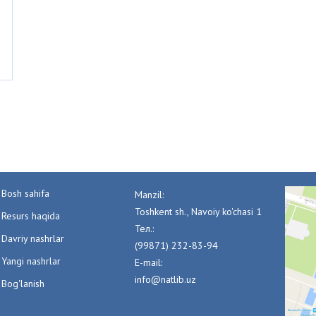
Bosh sahifa
Manzil:
Toshkent sh., Navoiy ko'chasi 1
Resurs haqida
Тел.:
Davriy nashrlar
(99871) 232-83-94
Yangi nashrlar
E-mail:
info@natlib.uz
Bog'lanish