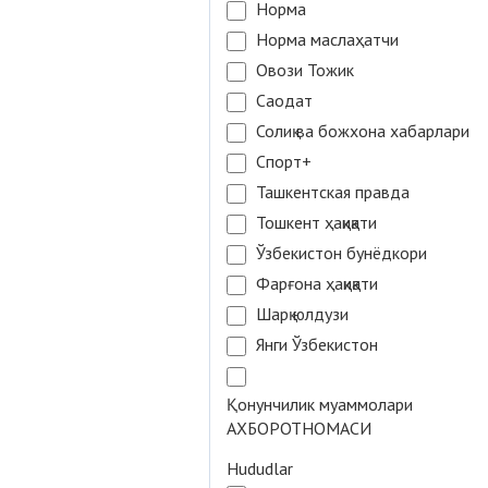
Норма
Норма маслаҳатчи
Овози Тожик
Саодат
Солиқ ва божхона хабарлари
Спорт+
Ташкентская правда
Тошкент ҳақиқати
Ўзбекистон бунёдкори
Фарғона ҳақиқати
Шарқ юлдузи
Янги Ўзбекистон
Қонунчилик муаммолари
АХБОРОТНОМАСИ
Hududlar