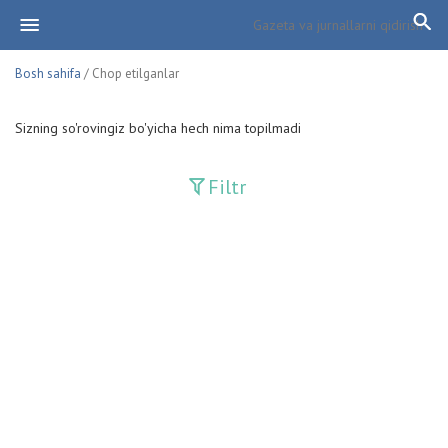
Bosh sahifa
/ Chop etilganlar
Sizning so'rovingiz bo'yicha hech nima topilmadi
Filtr
Davriy nashrlar
Adolat
Fan-va-Turmush
Guliston
Huquq
Huquq va Burch
Hurriyat
Ishonch