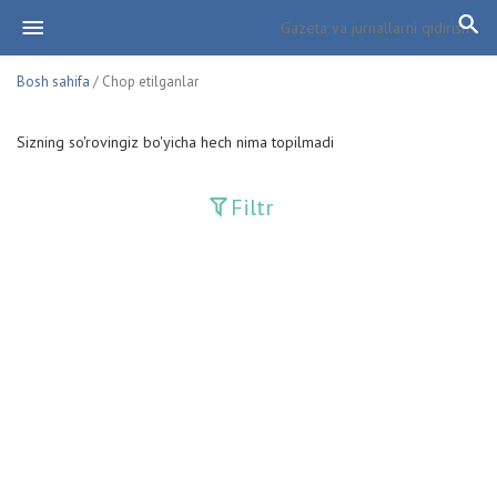
Bosh sahifa
/ Chop etilganlar
Sizning so'rovingiz bo'yicha hech nima topilmadi
Filtr
Davriy nashrlar
Adolat
Fan-va-Turmush
Guliston
Huquq
Huquq va Burch
Hurriyat
Ishonch