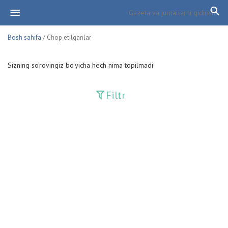
Bosh sahifa
/ Chop etilganlar
Sizning so'rovingiz bo'yicha hech nima topilmadi
Filtr
Davriy nashrlar
Adolat
Fan-va-Turmush
Guliston
Huquq
Huquq va Burch
Hurriyat
Ishonch