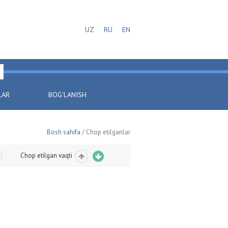
UZ
RU
EN
LAR
BOG'LANISH
Bosh sahifa
/ Chop etilganlar
Chop etilgan vaqti