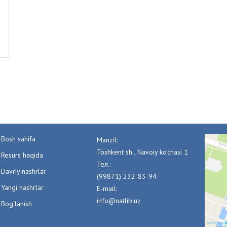
Bosh sahifa
Manzil:
Toshkent sh., Navoiy ko'chasi 1
Resurs haqida
Тел.:
Davriy nashrlar
(99871) 232-83-94
Yangi nashrlar
E-mail:
info@natlib.uz
Bog'lanish