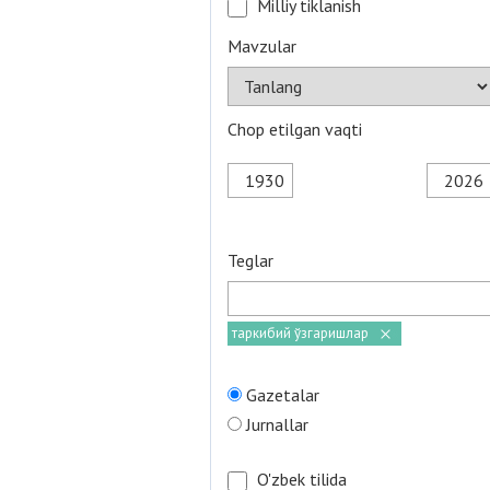
Milliy tiklanish
Mavzular
Chop etilgan vaqti
Teglar
таркибий ўзгаришлар
Gazetalar
Jurnallar
O'zbek tilida