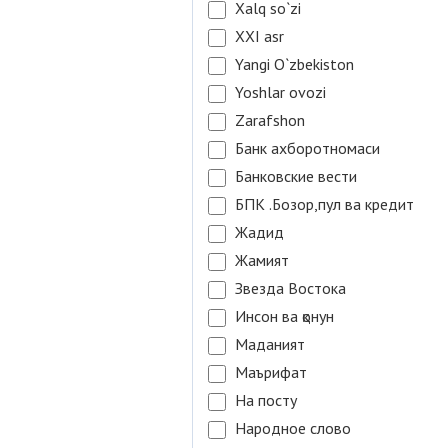
Xalq so`zi
XXI asr
Yangi O`zbekiston
Yoshlar ovozi
Zarafshon
Банк ахборотномаси
Банковские вести
БПК .Бозор,пул ва кредит
Жадид
Жамият
Звезда Востока
Инсон ва қонун
Маданият
Маърифат
На посту
Народное слово