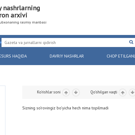
y nashrlarning
ron arxivi
utubxonaning rasmiy manbasi
ESURS HAQIDA
DAVRIY NASHRLAR
CHOP ETILGAN
Ko'rishlar soni
Qo'shilgan vaqti
Sizning so'rovingiz bo'yicha hech nima topilmadi