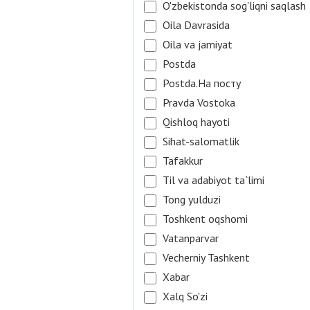
O'zbekistonda sog'liqni saqlash
Oila Davrasida
Oila va jamiyat
Postda
Postda.На посту
Pravda Vostoka
Qishloq hayoti
Sihat-salomatlik
Tafakkur
Til va adabiyot ta`limi
Tong yulduzi
Toshkent oqshomi
Vatanparvar
Vecherniy Tashkent
Xabar
Xalq So'zi