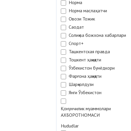
Норма
Норма маслаҳатчи
Овози Тожик
Саодат
Солиқ ва божхона хабарлари
Спорт+
Ташкентская правда
Тошкент ҳақиқати
Ўзбекистон бунёдкори
Фарғона ҳақиқати
Шарқ юлдузи
Янги Ўзбекистон
Қонунчилик муаммолари
АХБОРОТНОМАСИ
Hududlar