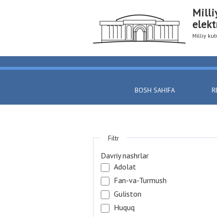
Milli
elekt
Milliy k
BOSH SAHIFA
R
Filtr
Davriy nashrlar
Adolat
Fan-va-Turmush
Guliston
Huquq