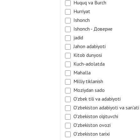
Huquq va Burch
Hurriyat
Ishonch
Ishonch - Доверие
jadid
Jahon adabiyoti
Kitob dunyosi
Kuch-adolatda
Mahalla
Milliy tiklanish
Moziydan sado
O'zbek tili va adabiyoti
O'zbekiston adabiyoti va san'ati
O'zbekiston o'qituvchi
O'zbekiston ovozi
O'zbekiston tarixi