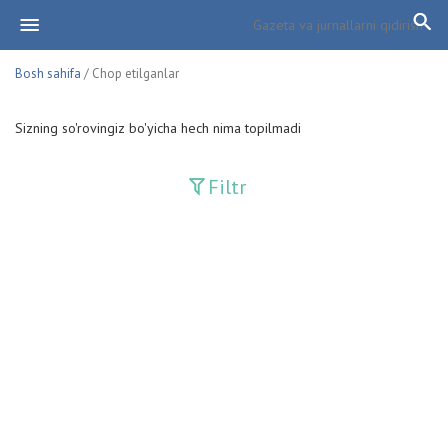
Bosh sahifa
/ Chop etilganlar
Sizning so'rovingiz bo'yicha hech nima topilmadi
Filtr
Davriy nashrlar
Adolat
Fan-va-Turmush
Guliston
Huquq
Huquq va Burch
Hurriyat
Ishonch