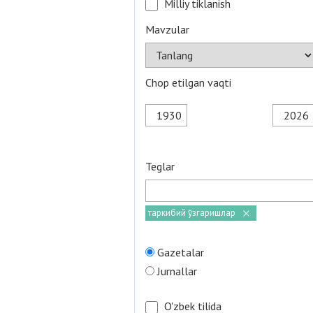
Milliy tiklanish
Mavzular
Chop etilgan vaqti
Teglar
таркибий ўзгаришлар
Gazetalar
Jurnallar
O'zbek tilida