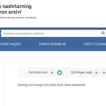
y nashrlarning
ron arxivi
utubxonaning rasmiy manbasi
ESURS HAQIDA
DAVRIY NASHRLAR
CHOP ETILGAN
Ko'rishlar soni
Qo'shilgan vaqti
Sizning so'rovingiz bo'yicha hech nima topilmadi