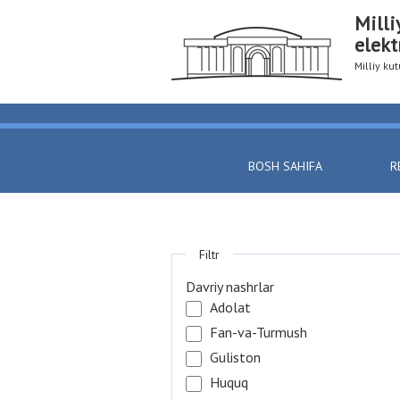
Milli
elekt
Milliy k
BOSH SAHIFA
R
Filtr
Davriy nashrlar
Adolat
Fan-va-Turmush
Guliston
Huquq