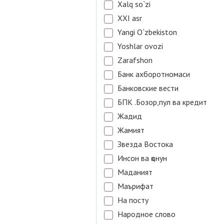
Xalq so`zi
XXI asr
Yangi O`zbekiston
Yoshlar ovozi
Zarafshon
Банк ахборотномаси
Банковские вести
БПК .Бозор,пул ва кредит
Жадид
Жамият
Звезда Востока
Инсон ва қонун
Маданият
Маърифат
На посту
Народное слово