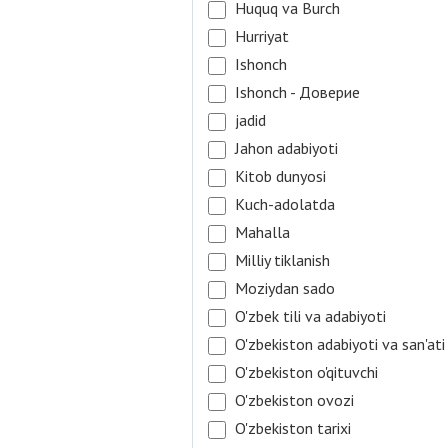
Huquq va Burch
Hurriyat
Ishonch
Ishonch - Доверие
jadid
Jahon adabiyoti
Kitob dunyosi
Kuch-adolatda
Mahalla
Milliy tiklanish
Moziydan sado
O'zbek tili va adabiyoti
O'zbekiston adabiyoti va san'ati
O'zbekiston o'qituvchi
O'zbekiston ovozi
O'zbekiston tarixi