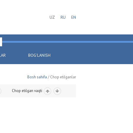
UZ
RU
EN
LAR
BOG'LANISH
Bosh sahifa
/ Chop etilganlar
Chop etilgan vaqti