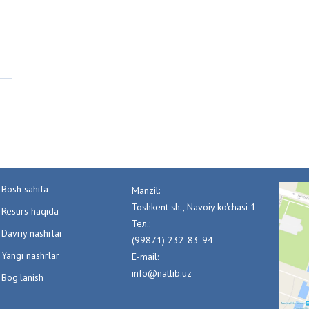
Bosh sahifa
Manzil:
Toshkent sh., Navoiy ko'chasi 1
Resurs haqida
Тел.:
Davriy nashrlar
(99871) 232-83-94
Yangi nashrlar
E-mail:
info@natlib.uz
Bog'lanish