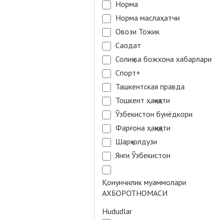
Норма
Норма маслаҳатчи
Овози Тожик
Саодат
Солиқ ва божхона хабарлари
Спорт+
Ташкентская правда
Тошкент ҳақиқати
Ўзбекистон бунёдкори
Фарғона ҳақиқати
Шарқ юлдузи
Янги Ўзбекистон
Қонунчилик муаммолари
АХБОРОТНОМАСИ
Hududlar