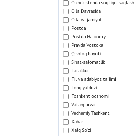
O'zbekistonda sog'liqni saqlash
Oila Davrasida
Oila va jamiyat
Postda
Postda.На посту
Pravda Vostoka
Qishloq hayoti
Sihat-salomatlik
Tafakkur
Til va adabiyot ta`limi
Tong yulduzi
Toshkent oqshomi
Vatanparvar
Vecherniy Tashkent
Xabar
Xalq So'zi