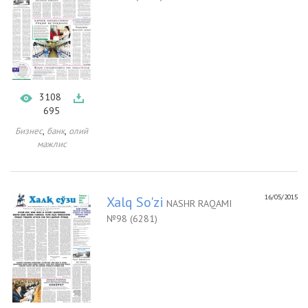
3108
695
,
,
Бизнес
банк
олий
мажлис
16/05/2015
Xalq So'zi
NASHR RAQAMI
№98 (6281)