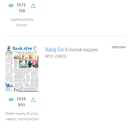
3075
768
,
тадбиркорлик
бизнес
18/03/2014
Xalq So'zi
NASHR RAQAMI
№53 (5983)
3059
891
,
,
Инвестиция
бизнес
,
навруз
прокуратура