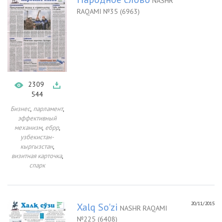
NASHR
RAQAMI №35 (6963)
2309
544
,
,
Бизнес
парламент
эффективный
,
,
механизм
ебрр
узбекистан-
,
кыргызстан
,
визитная карточка
спарк
20/11/2015
Xalq So'zi
NASHR RAQAMI
№225 (6408)