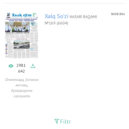
30/08/2016
Xalq So'zi
NASHR RAQAMI
№169 (6604)
2981
642
,
Олимпиада
ўзликни
,
англаш
бунёдкорлик
салоҳияти
Filtr