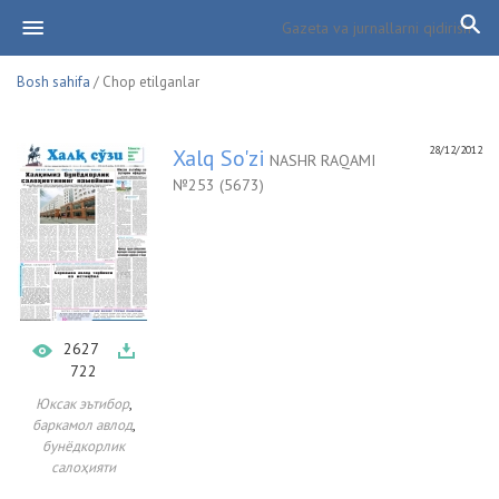
Bosh sahifa
/ Chop etilganlar
28/12/2012
Xalq So'zi
NASHR RAQAMI
№253 (5673)
2627
722
,
Юксак эътибор
,
баркамол авлод
бунёдкорлик
салоҳияти