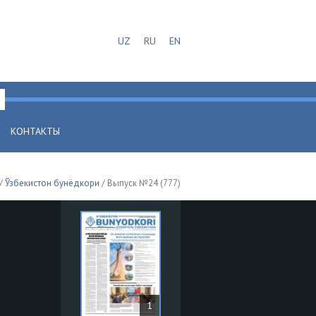
UZ
RU
EN
КОНТАКТЫ
/
Ўзбекистон бунёдкори
/ Выпуск №24 (777)
1