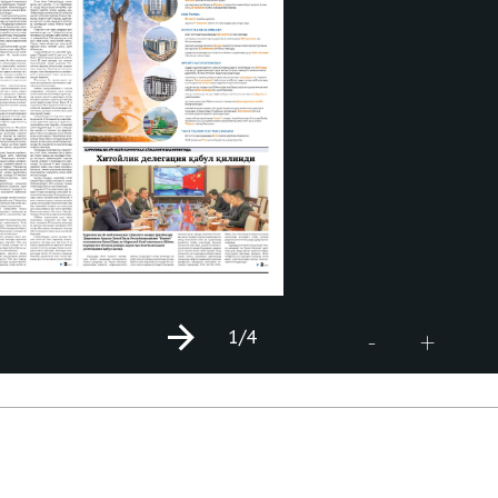
1
/4
+
-