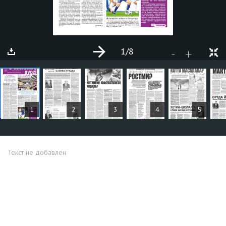
1
/8
+
-
СТАТЬИ
1
2
3
4
5
Текст не добавлен